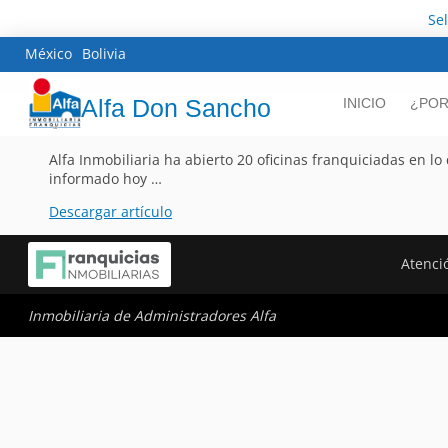
Se
México
Bolivia
Alfa Don Sancho
INICIO
¿POR
Alfa Inmobiliaria ha abierto 20 oficinas franquiciadas en l
informado hoy …
Descargar artículo
Atenció
Inmobiliaria de Administradores Alfa