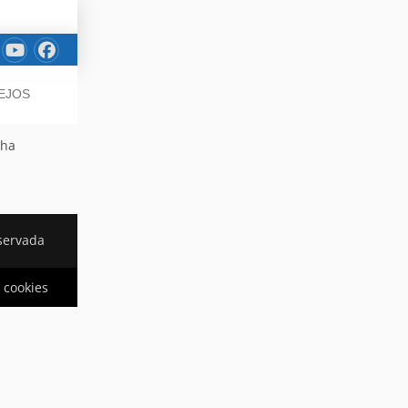
SEJOS
 ha
servada
e cookies