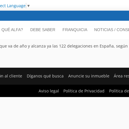
lect Language
▼
 QUÉ ALFA?
DEBE SABER
FRANQUICIA
NOTICIAS / CON
o que va de año y alcanza ya las 122 delegaciones en España, según
n al cliente
Díganos qué busca
Anuncie su inmueble
Área re
Aviso legal
Política de Privacidad
Política d