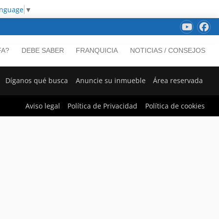
anguage
▼
FA?
DEBE SABER
FRANQUICIA
NOTICIAS / CONSEJOS
Díganos qué busca
Anuncie su inmueble
Área reservada
Aviso legal
Política de Privacidad
Política de cookies