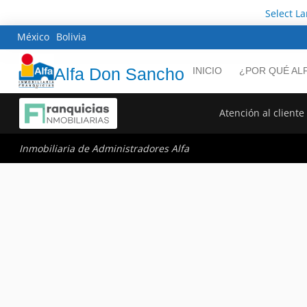
Select L
México
Bolivia
Alfa Don Sancho
INICIO
¿POR QUÉ AL
Atención al cliente
Inmobiliaria de Administradores Alfa