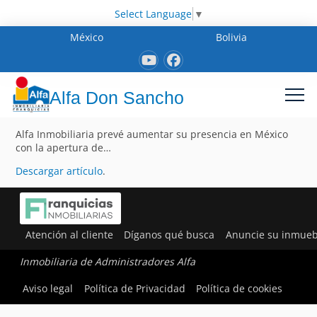
Select Language
▼
México
Bolivia
Alfa Don Sancho
Alfa Inmobiliaria prevé aumentar su presencia en México
con la apertura de…
Descargar artículo
.
Atención al cliente
Díganos qué busca
Anuncie su inmueb
Inmobiliaria de Administradores Alfa
Aviso legal
Política de Privacidad
Política de cookies