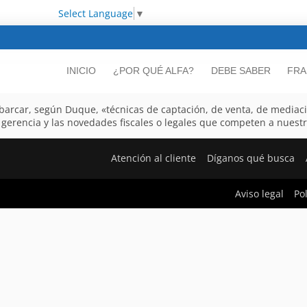
Select Language
▼
INICIO
¿POR QUÉ ALFA?
DEBE SABER
FRA
barcar, según Duque, «técnicas de captación, de venta, de mediaci
gerencia y las novedades fiscales o legales que competen a nuestr
Atención al cliente
Díganos qué busca
Aviso legal
Po