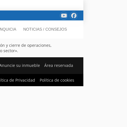
NQUICIA
NOTICIAS / CONSEJOS
ón y cierre de operaciones,
o sector».
Anuncie su inmueble
Área reservada
lítica de Privacidad
Política de cookies