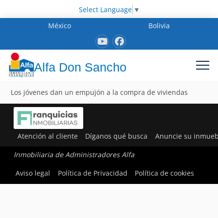
Select Language
▼
México
Bolivia
Alfa Don Sancho
Los jóvenes dan un empujón a la compra de viviendas
Atención al cliente
Díganos qué busca
Anuncie su inmueb
Inmobiliaria de Administradores Alfa
Aviso legal
Política de Privacidad
Política de cookies