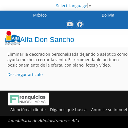
Select Language
▼
México
Bolivia
Alfa Don Sancho
Eliminar la decoración personalizada dejándolo aséptico como 
ayuda mucho a cerrar la venta. Es recomendable un buen
posicionamiento de la oferta, con plano, fotos y vídeo.
Descargar artículo
Atención al cliente
Díganos qué busca
Anuncie su inmueb
Inmobiliaria de Administradores Alfa