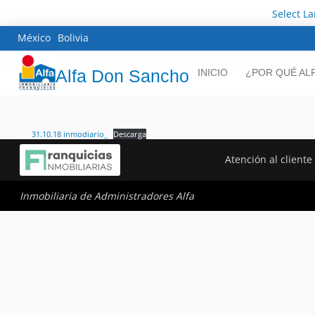
Select L
México
Bolivia
Alfa Don Sancho
INICIO
¿POR QUÉ AL
31.10.18 inmodiario_
Descarga
Atención al cliente
Inmobiliaria de Administradores Alfa