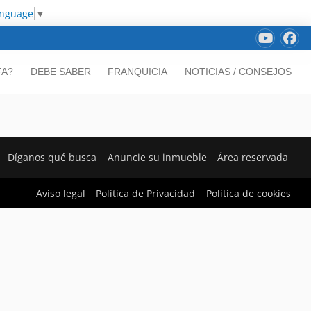
anguage
▼
FA?
DEBE SABER
FRANQUICIA
NOTICIAS / CONSEJOS
Díganos qué busca
Anuncie su inmueble
Área reservada
Aviso legal
Política de Privacidad
Política de cookies