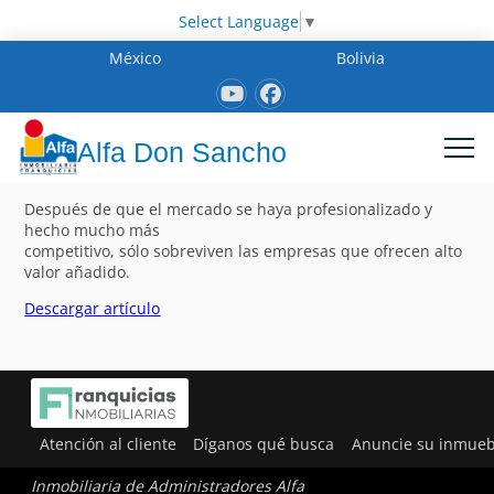
Select Language
▼
México
Bolivia
Alfa Don Sancho
Después de que el mercado se haya profesionalizado y
hecho mucho más
competitivo, sólo sobreviven las empresas que ofrecen alto
valor añadido.
Descargar artículo
Atención al cliente
Díganos qué busca
Anuncie su inmueb
Inmobiliaria de Administradores Alfa