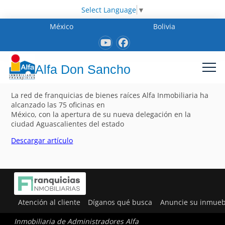
Select Language
▼
México
Bolivia
Alfa Don Sancho
La red de franquicias de bienes raíces Alfa Inmobiliaria ha
alcanzado las 75 oficinas en
México, con la apertura de su nueva delegación en la
ciudad Aguascalientes del estado
Descargar artículo
Atención al cliente
Díganos qué busca
Anuncie su inmueb
Inmobiliaria de Administradores Alfa