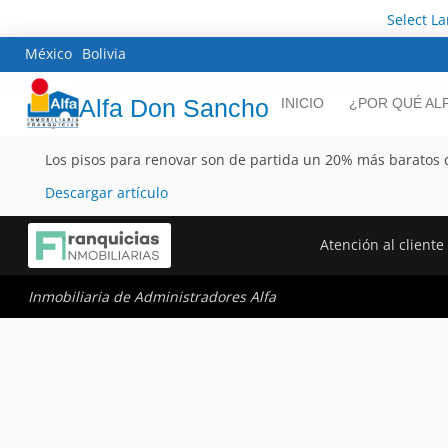
Select L
México
Bolivia
Alfa Don Sancho
INICIO
¿POR QUÉ AL
Los pisos para renovar son de partida un 20% más baratos 
Descargar artículo
Atención al cliente
Inmobiliaria de Administradores Alfa