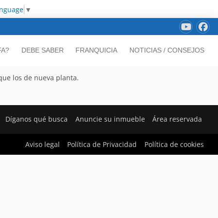
anguage
▼
FA?
DEBE SABER
FRANQUICIA
NOTICIAS / CONSEJOS
que los de nueva planta.
Díganos qué busca
Anuncie su inmueble
Área reservada
Aviso legal
Política de Privacidad
Política de cookies