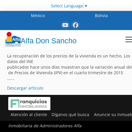
Select Language
▼
México
Bolivia
Alfa Don Sancho
La recuperación de los precios de la vivienda es un hecho. Los
datos del INE
publicados hace unos días muestran que la variación anual del
de Precios de Vivienda (IPV) en el cuarto trimestre de 2015
…….
Descargar artículo
Atención al cliente
Díganos qué busca
Anuncie su inmueb
Inmobiliaria de Administradores Alfa