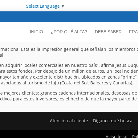
Select Language
▼
INICIO
¿POR QUÉ ALFA?
DEBE SABER
FRA
rnaciona. Esta es la impresión general que señalan los miembros d
al.
n adquirir locales comerciales en nuestro país”, afirma Jesús Duqu
ara estos fondos. Por debajo de un millón de euros, un local no tie
mayor tamaño y excelente distribución, ubicados en zonas “prime”
asociadas al turismo de lujo (Costa del Sol, Baleares y Canarias).
los mejores clientes: grandes cadenas internacionales, deseosas de
tivos para estos inversores, es el hecho de que la mayor parte de
Atención al cliente
Díganos qué busca
Aviso legal
Po