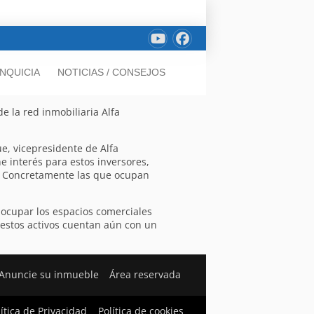
NQUICIA
NOTICIAS / CONSEJOS
e la red inmobiliaria Alfa
e, vicepresidente de Alfa
ne interés para estos inversores,
. Concretamente las que ocupan
 ocupar los espacios comerciales
 estos activos cuentan aún con un
Anuncie su inmueble
Área reservada
lítica de Privacidad
Política de cookies