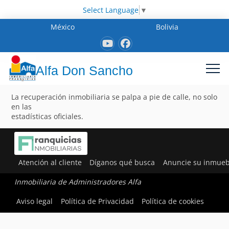
Select Language
▼
México
Bolivia
Alfa Don Sancho
La recuperación inmobiliaria se palpa a pie de calle, no solo
en las
estadísticas oficiales.
Atención al cliente
Díganos qué busca
Anuncie su inmueb
Inmobiliaria de Administradores Alfa
Aviso legal
Política de Privacidad
Política de cookies