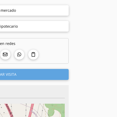
e mercado
ipotecario
 en redes
AR VISITA