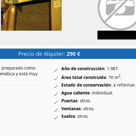
Precio de Alquiler:
290 €
os preparado como
Año de construcción
: 1.987.
tomática y está muy
2
Área total construida
: 70 m
.
Estado de conservación
: a reformar
Agua caliente
: individual.
Puertas
: otros.
Ventanas
: otros.
Suelos
: otros.