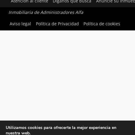
Atención al cliente
Díganos qué busca
Anuncie su inmueb
Inmobiliaria de Administradores Alfa
Aviso legal
Política de Privacidad
Política de cookies
Utilizamos cookies para ofrecerte la mejor experiencia en
nuestra web.